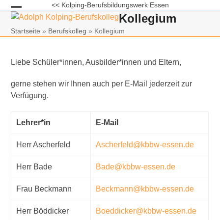
Skip
<< Kolping-Berufsbildungswerk Essen
Kollegium
Open
Close
to
content
Startseite
»
Berufskolleg
»
Kollegium
mobile
mobile
menu
menu
Liebe Schüler*innen, Ausbilder*innen und Eltern,
gerne stehen wir Ihnen auch per E-Mail jederzeit zur
Verfügung.
Lehrer*in
E-Mail
Herr Ascherfeld
Ascherfeld@kbbw-essen.de
Herr Bade
Bade@kbbw-essen.de
Frau Beckmann
Beckmann@kbbw-essen.de
Herr Böddicker
Boeddicker@kbbw-essen.de